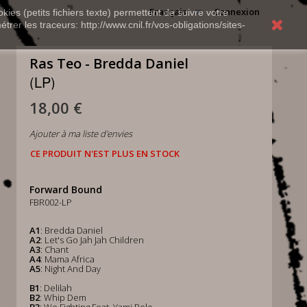
Français
Connexion
kies (petits fichiers texte) permettent de suivre votre
rer les traceurs: http://www.cnil.fr/vos-obligations/sites-
Ras Teo - Bredda Daniel
(LP)
18,00 €
Ajouter à ma liste d'envies
CE PRODUIT N'EST PLUS EN STOCK
Forward Bound
FBR002-LP
A1
: Bredda Daniel
A2
: Let's Go Jah Jah Children
A3
: Chant
A4
: Mama Africa
A5
: Night And Day
B1
: Delilah
B2
: Whip Dem