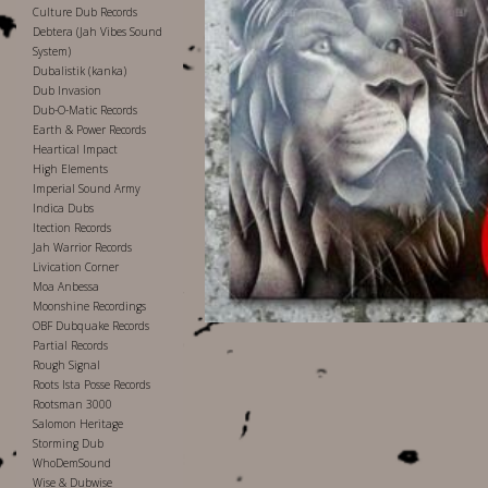
Culture Dub Records
Debtera (Jah Vibes Sound
System)
Dubalistik (kanka)
Dub Invasion
Dub-O-Matic Records
Earth & Power Records
Heartical Impact
High Elements
Imperial Sound Army
Indica Dubs
Itection Records
Jah Warrior Records
Livication Corner
Moa Anbessa
Moonshine Recordings
OBF Dubquake Records
Partial Records
Rough Signal
Roots Ista Posse Records
Rootsman 3000
Salomon Heritage
Storming Dub
WhoDemSound
Wise & Dubwise