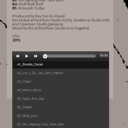
B3
: We Fighting Feat. Yami Bolo
B4
: Wolf Wolf Wolf
B5
: Know Jah Today
Produced by Ras Teo & I-David
Recorded at Red Rum Studio (USA), Guidance Studio (UK)
and Caveman Studio (Jamaica)
Mixed by Boi at Red Rum Studio (Los Angeles)
USA
2015
00:00
A1_Bredda_Daniel
A2_Let_s_Go_Jah_Jah_Children
A3_Chant
A4_Mama_Africa
A5_Night_And_Day
B1_Delilah
B2_Whip_Dem
B3_We_Fighting_Feat_Yami_Bolo