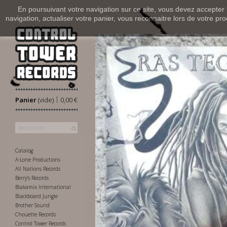
En poursuivant votre navigation sur ce site, vous devez accepter l’
navigation, actualiser votre panier, vous reconnaitre lors de votre pro
|
Panier
(vide)
0,00 €
Catalog
A-Lone Productions
All Nations Records
Berry's Records
Blakamix International
Blackboard Jungle
Brother Sound
Chouette Records
Control Tower Records