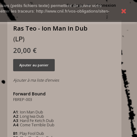
Français
Connexion
kies (petits fichiers texte) permettent de suivre votre
rer les traceurs: http://www.cnil.fr/vos-obligations/sites-
Ras Teo - Ion Man In Dub
(LP)
20,00 €
Ajouter au panier
Ajouter à ma liste d'envies
Forward Bound
FBREP-003
A1
: Ion Man Dub
A2
: Long Iwa Dub
A3
: Hard Fe Ketch Dub
A4
: Come Terrible Dub
B1
: Play Fool Dub