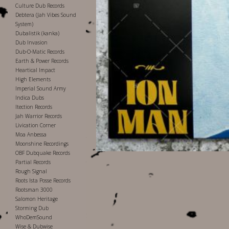
Culture Dub Records
Debtera (Jah Vibes Sound
System)
Dubalistik (kanka)
Dub Invasion
Dub-O-Matic Records
Earth & Power Records
Heartical Impact
High Elements
Imperial Sound Army
Indica Dubs
Itection Records
Jah Warrior Records
Livication Corner
Moa Anbessa
Moonshine Recordings
OBF Dubquake Records
Partial Records
Rough Signal
Roots Ista Posse Records
Rootsman 3000
Salomon Heritage
Storming Dub
WhoDemSound
Wise & Dubwise