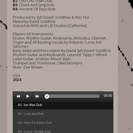
B2
: Chu Chu Train Dub
B3
: Chant And Sing Dub
B4
: Ancient Of Days Dub
Produced by 'Jah David' Goldfine & Ras Teo
Mixed by David Goldfine
Voiced at AMG and Litt Studios (California)
Players Of Instruments:
Drums, Rhythm Guitar, Keyboards, Melodica, Clavinet,
Organ and All Backing Vocals by Roberto 'Lone Ark'
Sánchez
Bass, Kette and Percussion by David 'Jah David' Goldfine
Rhythm Guitar and Keyboards: Laurent 'Tippy I' Alfred
Lead Guitar: Andrew 'Moon' Bain
Trumpet and Trombone: Okiel Mcintyre
Flute: Zoe Brown
USA
2024
00:00
A1- Ion Man Dub
A2- Long Iwa Dub
A3- Hard Fe Ketch Dub
A4- Come Terrible Dub