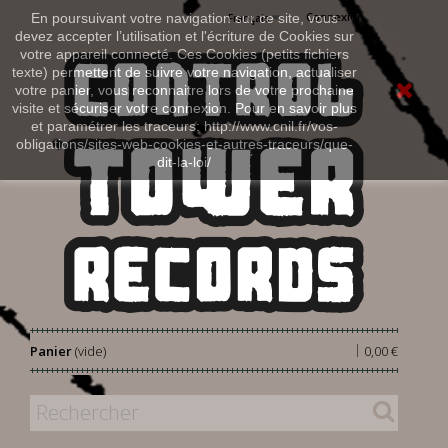
Connexion
En poursuivant votre navigation sur ce site, vous
Français
devez accepter l’utilisation et l'écriture de Cookies sur
votre appareil connecté. Ces Cookies (petits fichiers
texte) permettent de suivre votre navigation, actualiser
votre panier, vous reconnaitre lors de votre prochaine
visite et sécuriser votre connexion. Pour en savoir plus
et paramétrer les traceurs: http://www.cnil.fr/vos-
obligations/sites-web-cookies-et-autres-traceurs/que-
dit-la-loi/
|
Panier
(vide)
0,00 €