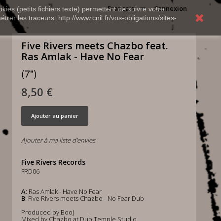
Français
Connexion
kies (petits fichiers texte) permettent de suivre votre
rer les traceurs: http://www.cnil.fr/vos-obligations/sites-
Five Rivers meets Chazbo feat.
Ras Amlak - Have No Fear
(7")
8,50 €
Ajouter au panier
Ajouter à ma liste d'envies
Five Rivers Records
FRD06
A
: Ras Amlak - Have No Fear
B
: Five Rivers meets Chazbo - No Fear Dub
Produced by Booj
Mixed by Chazbo at Dub Temple Studio