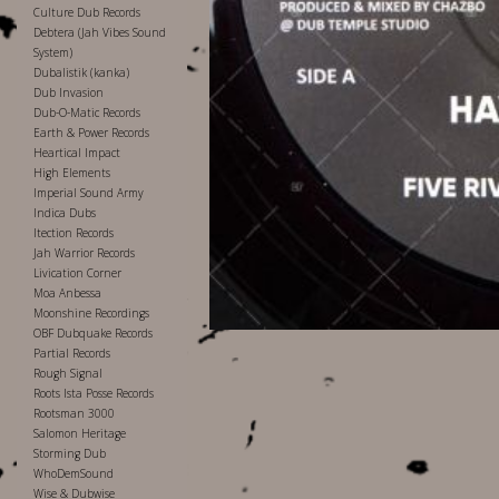
Culture Dub Records
Debtera (Jah Vibes Sound
System)
Dubalistik (kanka)
Dub Invasion
Dub-O-Matic Records
Earth & Power Records
Heartical Impact
High Elements
Imperial Sound Army
Indica Dubs
Itection Records
Jah Warrior Records
Livication Corner
Moa Anbessa
Moonshine Recordings
OBF Dubquake Records
Partial Records
Rough Signal
Roots Ista Posse Records
Rootsman 3000
Salomon Heritage
Storming Dub
WhoDemSound
Wise & Dubwise