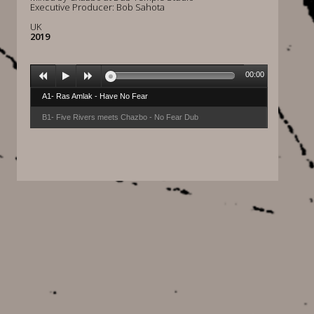
Executive Producer: Bob Sahota
UK
2019
00:00
A1- Ras Amlak - Have No Fear
B1- Five Rivers meets Chazbo - No Fear Dub