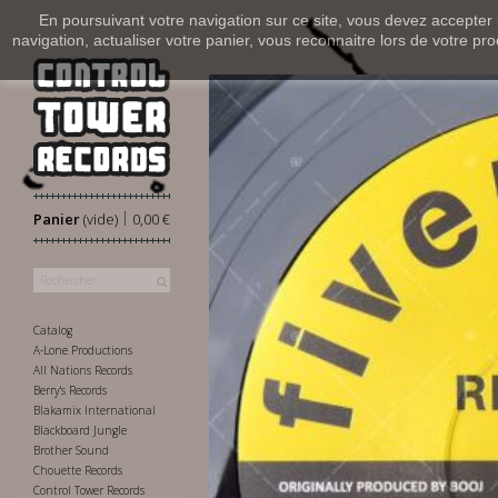
En poursuivant votre navigation sur ce site, vous devez accepter l’
navigation, actualiser votre panier, vous reconnaitre lors de votre pro
|
Panier
(vide)
0,00 €
Catalog
A-Lone Productions
All Nations Records
Berry's Records
Blakamix International
Blackboard Jungle
Brother Sound
Chouette Records
Control Tower Records