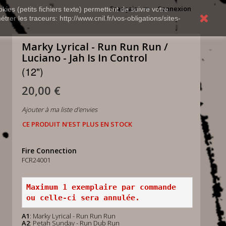
Français
Connexion
kies (petits fichiers texte) permettent de suivre votre
rer les traceurs: http://www.cnil.fr/vos-obligations/sites-
Marky Lyrical - Run Run Run /
Luciano - Jah Is In Control
(12")
20,00 €
Ajouter à ma liste d'envies
CE PRODUIT N'EST PLUS EN STOCK
Fire Connection
FCR24001
Maximum 1 exemplaire par commande 
ou celle-ci sera annulée.
A1
: Marky Lyrical - Run Run Run
A2
: Petah Sunday - Run Dub Run