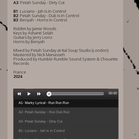
A3
: Petah Sunday - Dirty Cut
B1
: Luciano - Jah Is In Control
B2
: Petah Sunday - Dub Is In Control
B3
: Benyah - Horns In Control
Riddim by Jamie Woods
Keys by Ashanti Selah
Guitars by Jerry Lionz
Horns by Benyah
Mixed by Petah Sunday at Ital Soup Studio (London)
Mastered by Nick Manasseh
Produced by Humble Rumble Sound System & Chouette
Records
France
2024
00:00
A1- Marky Lyrical - Run Run Run
A2- Petah Sunday - Run Dub Run
A3- Petah Sunday - Dirty Cut
B1- Luciano - Jah Is In Control