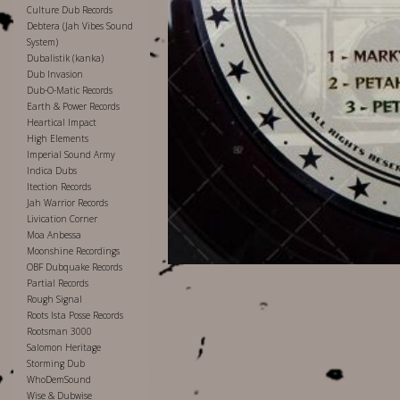
Culture Dub Records
Debtera (Jah Vibes Sound
System)
Dubalistik (kanka)
Dub Invasion
Dub-O-Matic Records
Earth & Power Records
Heartical Impact
High Elements
Imperial Sound Army
Indica Dubs
Itection Records
Jah Warrior Records
Livication Corner
Moa Anbessa
Moonshine Recordings
OBF Dubquake Records
Partial Records
Rough Signal
Roots Ista Posse Records
Rootsman 3000
Salomon Heritage
Storming Dub
WhoDemSound
Wise & Dubwise