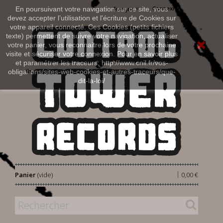
Connexion
En poursuivant votre navigation sur ce site, vous
Français
devez accepter l’utilisation et l'écriture de Cookies sur
votre appareil connecté. Ces Cookies (petits fichiers
texte) permettent de suivre votre navigation, actualiser
votre panier, vous reconnaitre lors de votre prochaine
visite et sécuriser votre connexion. Pour en savoir plus
et paramétrer les traceurs: http://www.cnil.fr/vos-
obligations/sites-web-cookies-et-autres-traceurs/que-
dit-la-loi/
|
Panier
(vide)
0,00 €