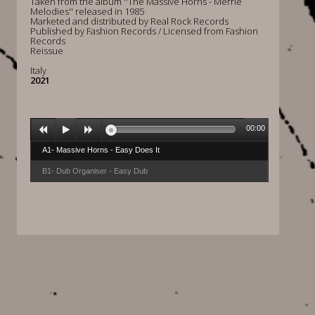
Taken from the album ''The Massive Horns - Merrie
Melodies'' released in 1985
Marketed and distributed by Real Rock Records
Published by Fashion Records / Licensed from Fashion
Records
Reissue
Italy
2021
00:00
A1- Massive Horns - Easy Does It
B1- Dub Organiser - Easy Dub