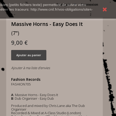
Français
Connexion
kies (petits fichiers texte) permettent de suivre votre
rer les traceurs: http://www.cnil.fr/vos-obligations/sites-
Massive Horns - Easy Does It
(7")
9,00 €
Ajouter au panier
Ajouter à ma liste d'envies
Fashion Records
FASHION705
A
: Massive Horns - Easy Does It
B
: Dub Organiser - Easy Dub
Produced and mixed by Chris Lane aka The Dub
Organiser
Recorded & Mixed at A-Class Studio (London)