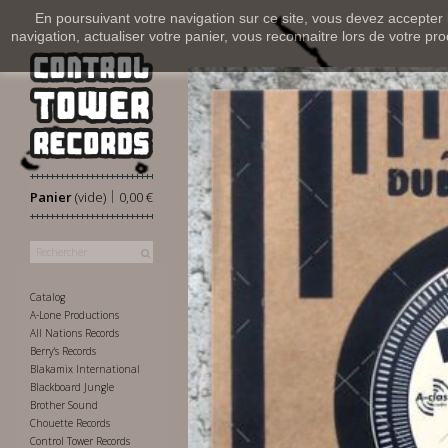
En poursuivant votre navigation sur ce site, vous devez accepter l’
navigation, actualiser votre panier, vous reconnaitre lors de votre pro
|
Panier
(vide)
0,00 €
Catalog
A-Lone Productions
All Nations Records
Berry's Records
Blakamix International
Blackboard Jungle
Brother Sound
Chouette Records
Control Tower Records