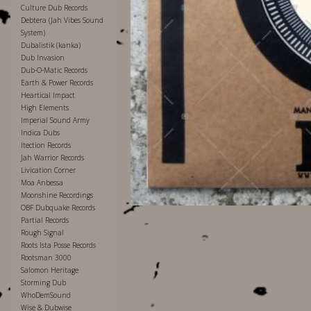
Culture Dub Records
Debtera (Jah Vibes Sound
System)
Dubalistik (kanka)
Dub Invasion
Dub-O-Matic Records
Earth & Power Records
Heartical Impact
High Elements
Imperial Sound Army
Indica Dubs
Itection Records
Jah Warrior Records
Livication Corner
Moa Anbessa
Moonshine Recordings
OBF Dubquake Records
Partial Records
Rough Signal
Roots Ista Posse Records
Rootsman 3000
Salomon Heritage
Storming Dub
WhoDemSound
Wise & Dubwise