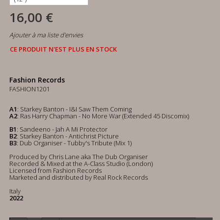
16,00 €
Ajouter à ma liste d'envies
CE PRODUIT N'EST PLUS EN STOCK
Fashion Records
FASHION1201
A1
: Starkey Banton - I&I Saw Them Coming
A2
: Ras Harry Chapman - No More War (Extended 45 Discomix)
B1
: Sandeeno - Jah A Mi Protector
B2
: Starkey Banton - Antichrist Picture
B3
: Dub Organiser - Tubby's Tribute (Mix 1)
Produced by Chris Lane aka The Dub Organiser
Recorded & Mixed at the A-Class Studio (London)
Licensed from Fashion Records
Marketed and distributed by Real Rock Records
Italy
2022