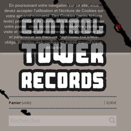
Connexion
En poursuivant votre navigation sur ce site, vous
Français
devez accepter l’utilisation et l'écriture de Cookies sur
votre appareil connecté. Ces Cookies (petits fichiers
texte) permettent de suivre votre navigation, actualiser
votre panier, vous reconnaitre lors de votre prochaine
visite et sécuriser votre connexion. Pour en savoir plus
et paramétrer les traceurs: http://www.cnil.fr/vos-
obligations/sites-web-cookies-et-autres-traceurs/que-
dit-la-loi/
|
Panier
(vide)
0,00 €