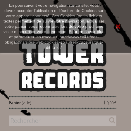
Connexion
En poursuivant votre navigation sur ce site, vous
Français
devez accepter l’utilisation et l'écriture de Cookies sur
votre appareil connecté. Ces Cookies (petits fichiers
texte) permettent de suivre votre navigation, actualiser
votre panier, vous reconnaitre lors de votre prochaine
visite et sécuriser votre connexion. Pour en savoir plus
et paramétrer les traceurs: http://www.cnil.fr/vos-
obligations/sites-web-cookies-et-autres-traceurs/que-
dit-la-loi/
|
Panier
(vide)
0,00 €