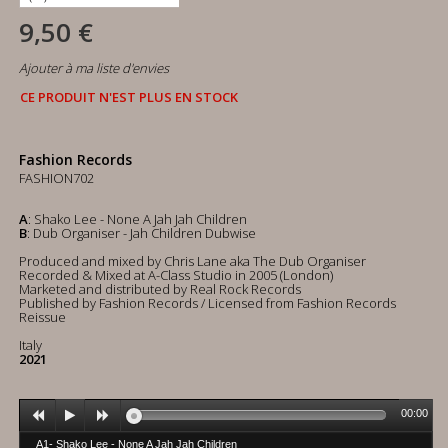
9,50 €
Ajouter à ma liste d'envies
CE PRODUIT N'EST PLUS EN STOCK
Fashion Records
FASHION702
A
: Shako Lee - None A Jah Jah Children
B
: Dub Organiser - Jah Children Dubwise
Produced and mixed by Chris Lane aka The Dub Organiser
Recorded & Mixed at A-Class Studio in 2005 (London)
Marketed and distributed by Real Rock Records
Published by Fashion Records / Licensed from Fashion Records
Reissue
Italy
2021
00:00
A1- Shako Lee - None A Jah Jah Children