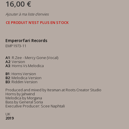
16,00 €
Ajouter à ma liste d'envies
CE PRODUIT N'EST PLUS EN STOCK
Emperorfari Records
EMP1973-11
A1
: R.Zee - Mercy Gone (Vocal)
A2
: Version
A3
: Horns Vs Melodica
B1
: Horns Version
B2
: Melodica Version
B3
: Riddim Version
Produced and mixed by Itesman at Roots Creator Studio
Horns by Jahwind
Melodica by Morgana
Bass by General Soria
Executive Producer: Scee Naphtali
UK
2019