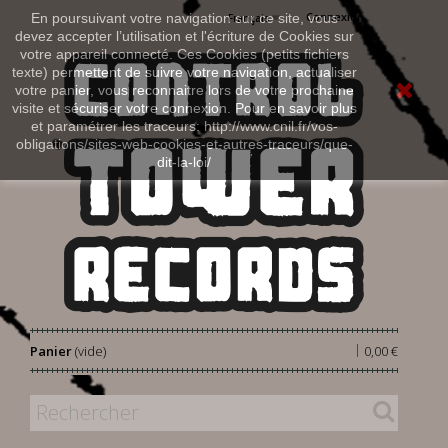
Connexion
En poursuivant votre navigation sur ce site, vous
Français
devez accepter l’utilisation et l'écriture de Cookies sur
votre appareil connecté. Ces Cookies (petits fichiers
texte) permettent de suivre votre navigation, actualiser
votre panier, vous reconnaitre lors de votre prochaine
visite et sécuriser votre connexion. Pour en savoir plus
et paramétrer les traceurs: http://www.cnil.fr/vos-
obligations/sites-web-cookies-et-autres-traceurs/que-
dit-la-loi/
|
Panier
(vide)
0,00 €