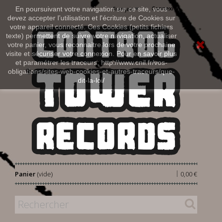
Connexion
En poursuivant votre navigation sur ce site, vous
Français
devez accepter l’utilisation et l'écriture de Cookies sur
votre appareil connecté. Ces Cookies (petits fichiers
texte) permettent de suivre votre navigation, actualiser
votre panier, vous reconnaitre lors de votre prochaine
visite et sécuriser votre connexion. Pour en savoir plus
et paramétrer les traceurs: http://www.cnil.fr/vos-
obligations/sites-web-cookies-et-autres-traceurs/que-
dit-la-loi/
|
Panier
(vide)
0,00 €