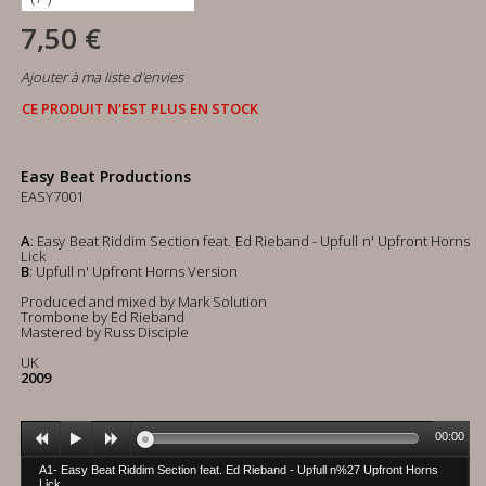
7,50 €
Ajouter à ma liste d'envies
CE PRODUIT N'EST PLUS EN STOCK
Easy Beat Productions
EASY7001
A
: Easy Beat Riddim Section feat. Ed Rieband - Upfull n' Upfront Horns
Lick
B
: Upfull n' Upfront Horns Version
Produced and mixed by Mark Solution
Trombone by Ed Rieband
Mastered by Russ Disciple
UK
2009
00:00
A1- Easy Beat Riddim Section feat. Ed Rieband - Upfull n%27 Upfront Horns
Lick