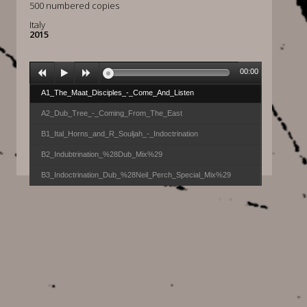
500 numbered copies
Italy
2015
00:00
A1_The_Maat_Disciples_-_Come_And_Listen
A2_Dub_Tree_-_Coming_From_The_East
B1_Ital_Horns_and_R_Souljah_-_Indoctrination
B2_Indubtrination_%28Dub_Mix%29
B3_Indoctrination_Dub_%28Neil_Perch_Special_Mix%29