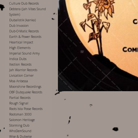
Culture Dub Records
Debtera (Jah Vibes Sound
System)
Dubalistik (kanka)
Dub Invasion
Dub-O-Matic Records
Earth & Power Records
Heartical Impact
High Elements
Imperial Sound Army
Indica Dubs
Itection Records
Jah Warrior Records
Livication Corner
Moa Anbessa
Moonshine Recordings
OBF Dubquake Records
Partial Records
Rough Signal
Roots Ista Posse Records
Rootsman 3000
Salomon Heritage
Storming Dub
WhoDemSound
Wise & Dubwise