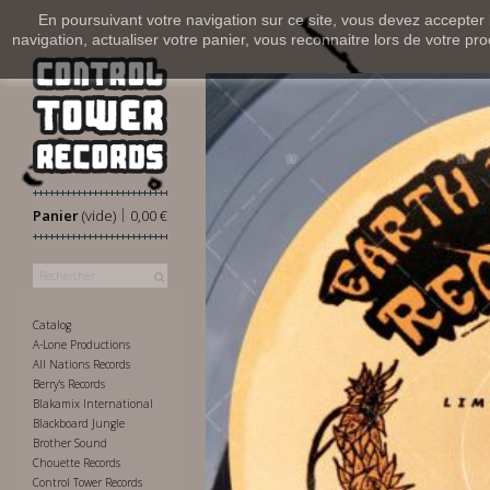
En poursuivant votre navigation sur ce site, vous devez accepter l’
navigation, actualiser votre panier, vous reconnaitre lors de votre pro
|
Panier
(vide)
0,00 €
Catalog
A-Lone Productions
All Nations Records
Berry's Records
Blakamix International
Blackboard Jungle
Brother Sound
Chouette Records
Control Tower Records