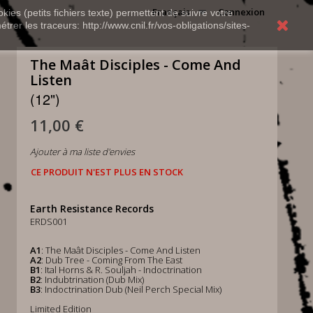
Français
Connexion
kies (petits fichiers texte) permettent de suivre votre
rer les traceurs: http://www.cnil.fr/vos-obligations/sites-
The Maât Disciples - Come And
Listen
(12")
11,00 €
Ajouter à ma liste d'envies
CE PRODUIT N'EST PLUS EN STOCK
Earth Resistance Records
ERDS001
A1
: The Maât Disciples - Come And Listen
A2
: Dub Tree - Coming From The East
B1
: Ital Horns & R. Souljah - Indoctrination
B2
: Indubtrination (Dub Mix)
B3
: Indoctrination Dub (Neil Perch Special Mix)
Limited Edition