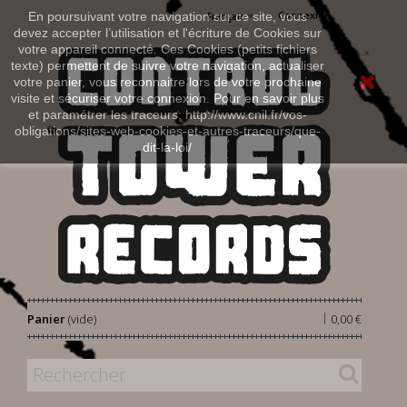
Connexion
En poursuivant votre navigation sur ce site, vous
Français
devez accepter l’utilisation et l'écriture de Cookies sur
votre appareil connecté. Ces Cookies (petits fichiers
texte) permettent de suivre votre navigation, actualiser
votre panier, vous reconnaitre lors de votre prochaine
visite et sécuriser votre connexion. Pour en savoir plus
et paramétrer les traceurs: http://www.cnil.fr/vos-
obligations/sites-web-cookies-et-autres-traceurs/que-
dit-la-loi/
|
Panier
(vide)
0,00 €