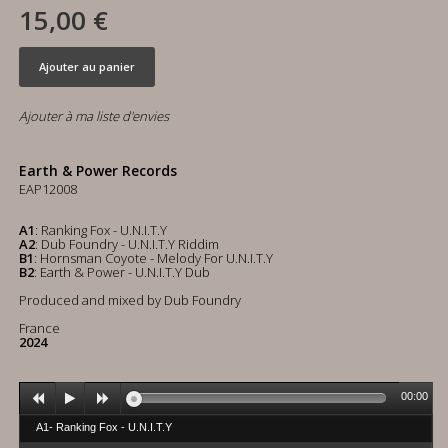
15,00 €
Ajouter au panier
Ajouter à ma liste d'envies
Earth & Power Records
EAP12008
A1
: Ranking Fox - U.N.I.T.Y
A2
: Dub Foundry - U.N.I.T.Y Riddim
B1
: Hornsman Coyote - Melody For U.N.I.T.Y
B2
: Earth & Power - U.N.I.T.Y Dub
Produced and mixed by Dub Foundry
France
2024
00:00
A1- Ranking Fox - U.N.I.T.Y