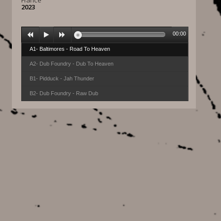
France
2023
00:00
A1- Baltimores - Road To Heaven
A2- Dub Foundry - Dub To Heaven
B1- Pidduck - Jah Thunder
B2- Dub Foundry - Raw Dub