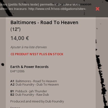
Français
Connexion
kies (petits fichiers texte) permettent de suivre votre
rer les traceurs: http://www.cnil.fr/vos-obligations/sites-
Baltimores - Road To Heaven
(12")
14,00 €
Ajouter à ma liste d'envies
CE PRODUIT N'EST PLUS EN STOCK
Earth & Power Records
EAP12006
A1
: Baltimores - Road To Heaven
A2
: Dub Foundry - Dub To Heaven
B1
: Pidduck - Jah Thunder
B2
: Dub Foundry - Raw Dub
Produced and mixed by Dub Foundry