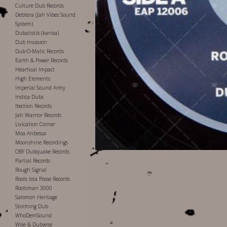
Culture Dub Records
Debtera (Jah Vibes Sound
System)
Dubalistik (kanka)
Dub Invasion
Dub-O-Matic Records
Earth & Power Records
Heartical Impact
High Elements
Imperial Sound Army
Indica Dubs
Itection Records
Jah Warrior Records
Livication Corner
Moa Anbessa
Moonshine Recordings
OBF Dubquake Records
Partial Records
Rough Signal
Roots Ista Posse Records
Rootsman 3000
Salomon Heritage
Storming Dub
WhoDemSound
Wise & Dubwise