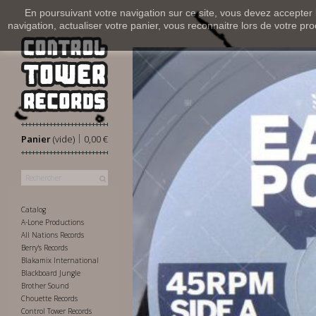
En poursuivant votre navigation sur ce site, vous devez accepter l’
navigation, actualiser votre panier, vous reconnaitre lors de votre pro
|
Panier
(vide)
0,00 €
Catalog
A-Lone Productions
All Nations Records
Berry's Records
Blakamix International
Blackboard Jungle
Brother Sound
Chouette Records
Control Tower Records