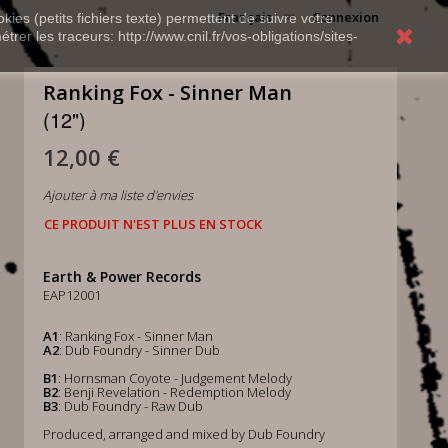
Français
Connexion
kies (petits fichiers texte) permettent de suivre votre
rer les traceurs: http://www.cnil.fr/vos-obligations/sites-
Ranking Fox - Sinner Man
(12")
12,00 €
Ajouter à ma liste d'envies
CE PRODUIT N'EST PLUS EN STOCK
Earth & Power Records
EAP12001
A1
: Ranking Fox - Sinner Man
A2
: Dub Foundry - Sinner Dub
B1
: Hornsman Coyote - Judgement Melody
B2
: Benji Revelation - Redemption Melody
B3
: Dub Foundry - Raw Dub
Produced, arranged and mixed by Dub Foundry