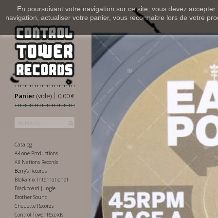
En poursuivant votre navigation sur ce site, vous devez accepter l’
navigation, actualiser votre panier, vous reconnaitre lors de votre pro
|
Panier
(vide)
0,00 €
Catalog
A-Lone Productions
All Nations Records
Berry's Records
Blakamix International
Blackboard Jungle
Brother Sound
Chouette Records
Control Tower Records