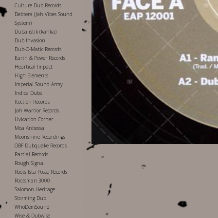
Culture Dub Records
Debtera (Jah Vibes Sound
System)
Dubalistik (kanka)
Dub Invasion
Dub-O-Matic Records
Earth & Power Records
Heartical Impact
High Elements
Imperial Sound Army
Indica Dubs
Itection Records
Jah Warrior Records
Livication Corner
Moa Anbessa
Moonshine Recordings
OBF Dubquake Records
Partial Records
Rough Signal
Roots Ista Posse Records
Rootsman 3000
Salomon Heritage
Storming Dub
WhoDemSound
Wise & Dubwise