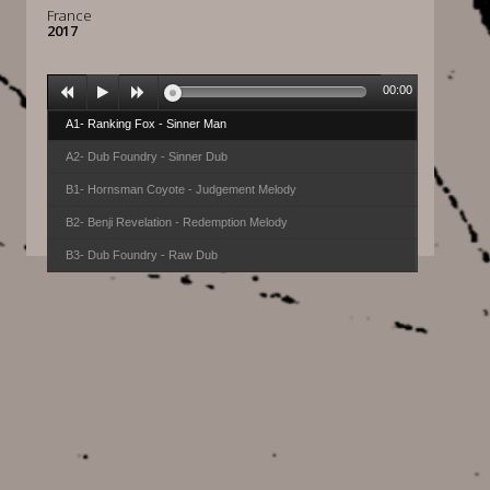
France
2017
00:00
A1- Ranking Fox - Sinner Man
A2- Dub Foundry - Sinner Dub
B1- Hornsman Coyote - Judgement Melody
B2- Benji Revelation - Redemption Melody
B3- Dub Foundry - Raw Dub