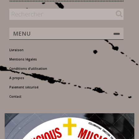
MENU
Livraison
Mentions légales
Conditions d'utilisation
A propos
Paiement sécurisé
Contact