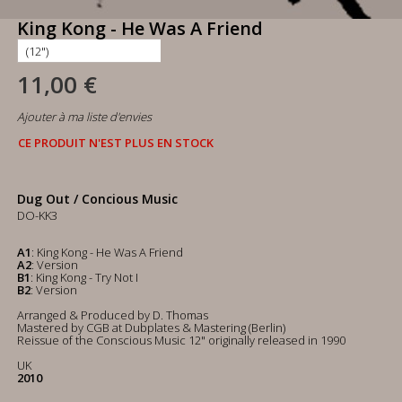
King Kong - He Was A Friend
11,00 €
Ajouter à ma liste d'envies
CE PRODUIT N'EST PLUS EN STOCK
Dug Out / Concious Music
DO-KK3
A1
: King Kong - He Was A Friend
A2
: Version
B1
: King Kong - Try Not I
B2
: Version
Arranged & Produced by D. Thomas
Mastered by CGB at Dubplates & Mastering (Berlin)
Reissue of the Conscious Music 12" originally released in 1990
UK
2010