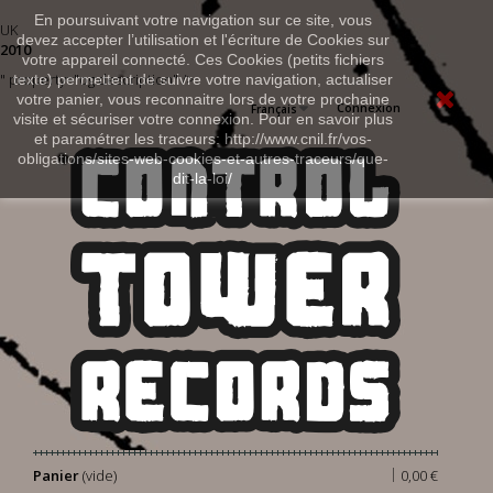
En poursuivant votre navigation sur ce site, vous
UK
devez accepter l’utilisation et l'écriture de Cookies sur
2010
votre appareil connecté. Ces Cookies (petits fichiers
" property="og:description" />
texte) permettent de suivre votre navigation, actualiser
votre panier, vous reconnaitre lors de votre prochaine
Connexion
Français
visite et sécuriser votre connexion. Pour en savoir plus
et paramétrer les traceurs: http://www.cnil.fr/vos-
obligations/sites-web-cookies-et-autres-traceurs/que-
dit-la-loi/
|
Panier
(vide)
0,00 €