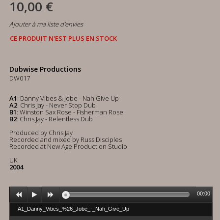
10,00 €
Ajouter à ma liste d'envies
CE PRODUIT N'EST PLUS EN STOCK
Dubwise Productions
DW017
A1
: Danny Vibes & Jobe - Nah Give Up
A2
: Chris Jay - Never Stop Dub
B1
: Winston Sax Rose - Fisherman Rose
B2
: Chris Jay - Relentless Dub
Produced by Chris Jay
Recorded and mixed by Russ Disciples
Recorded at New Age Production Studio
UK
2004
00:00
A1_Danny_Vibes_%26_Jobe_-_Nah_Give_Up