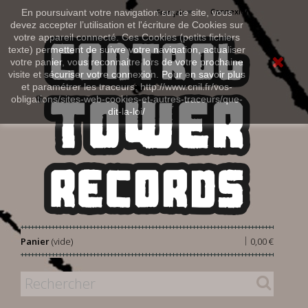
Connexion
En poursuivant votre navigation sur ce site, vous
Français
devez accepter l’utilisation et l'écriture de Cookies sur
votre appareil connecté. Ces Cookies (petits fichiers
texte) permettent de suivre votre navigation, actualiser
votre panier, vous reconnaitre lors de votre prochaine
visite et sécuriser votre connexion. Pour en savoir plus
et paramétrer les traceurs: http://www.cnil.fr/vos-
obligations/sites-web-cookies-et-autres-traceurs/que-
dit-la-loi/
|
Panier
(vide)
0,00 €