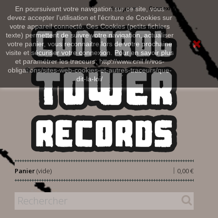
Connexion
En poursuivant votre navigation sur ce site, vous
Français
devez accepter l’utilisation et l'écriture de Cookies sur
votre appareil connecté. Ces Cookies (petits fichiers
texte) permettent de suivre votre navigation, actualiser
votre panier, vous reconnaitre lors de votre prochaine
visite et sécuriser votre connexion. Pour en savoir plus
et paramétrer les traceurs: http://www.cnil.fr/vos-
obligations/sites-web-cookies-et-autres-traceurs/que-
dit-la-loi/
|
Panier
(vide)
0,00 €