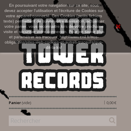
Connexion
En poursuivant votre navigation sur ce site, vous
Français
devez accepter l’utilisation et l'écriture de Cookies sur
votre appareil connecté. Ces Cookies (petits fichiers
texte) permettent de suivre votre navigation, actualiser
votre panier, vous reconnaitre lors de votre prochaine
visite et sécuriser votre connexion. Pour en savoir plus
et paramétrer les traceurs: http://www.cnil.fr/vos-
obligations/sites-web-cookies-et-autres-traceurs/que-
dit-la-loi/
|
Panier
(vide)
0,00 €