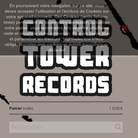
Connexion
En poursuivant votre navigation sur ce site, vous
Français
devez accepter l’utilisation et l'écriture de Cookies sur
votre appareil connecté. Ces Cookies (petits fichiers
texte) permettent de suivre votre navigation, actualiser
votre panier, vous reconnaitre lors de votre prochaine
visite et sécuriser votre connexion. Pour en savoir plus
et paramétrer les traceurs: http://www.cnil.fr/vos-
obligations/sites-web-cookies-et-autres-traceurs/que-
dit-la-loi/
|
Panier
(vide)
0,00 €