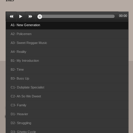
00:00
A1- New Generation
A2- Policemen
A3- Sweet Reggae Music
A4- Reality
B1- My Introduction
B2- Time
B3- Buss Up
C1- Dubplate Specialist
C2- Ah So We Dweet
C3- Family
D1- Heavier
D2- Struggling
D3- Ghetto Cycle