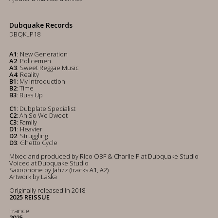
Dubquake Records
DBQKLP18
A1
: New Generation
A2
: Policemen
A3
: Sweet Reggae Music
A4
: Reality
B1
: My Introduction
B2
: Time
B3
: Buss Up
C1
: Dubplate Specialist
C2
: Ah So We Dweet
C3
: Family
D1
: Heavier
D2
: Struggling
D3
: Ghetto Cycle
Mixed and produced by Rico OBF & Charlie P at Dubquake Studio
Voiced at Dubquake Studio
Saxophone by Jahzz (tracks A1, A2)
Artwork by Laska
Originally released in 2018
2025 REISSUE
France
2025