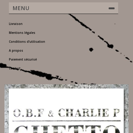
MENU
Livraison
Mentions légales
Conditions d'utilisation
A propos
Paiement sécurisé
Contact