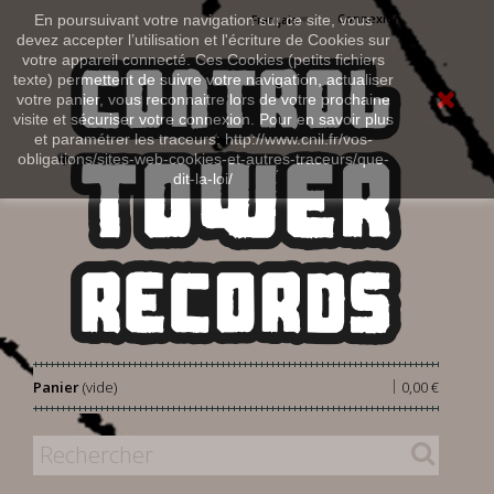
Connexion
En poursuivant votre navigation sur ce site, vous
Français
devez accepter l’utilisation et l'écriture de Cookies sur
votre appareil connecté. Ces Cookies (petits fichiers
texte) permettent de suivre votre navigation, actualiser
votre panier, vous reconnaitre lors de votre prochaine
visite et sécuriser votre connexion. Pour en savoir plus
et paramétrer les traceurs: http://www.cnil.fr/vos-
obligations/sites-web-cookies-et-autres-traceurs/que-
dit-la-loi/
|
Panier
(vide)
0,00 €