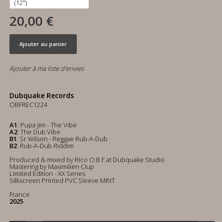
20,00 €
Ajouter au panier
Ajouter à ma liste d'envies
Dubquake Records
OBFREC1224
A1
: Pupa Jim - The Vibe
A2
: The Dub Vibe
B1
: Sr Wilson - Reggae Rub-A-Dub
B2
: Rub-A-Dub Riddim
Produced & mixed by Rico O.B.F at Dubquake Studio
Mastering by Maximilien Ciup
Limited Edition - XX Series
Silkscreen Printed PVC Sleeve MINT
France
2025