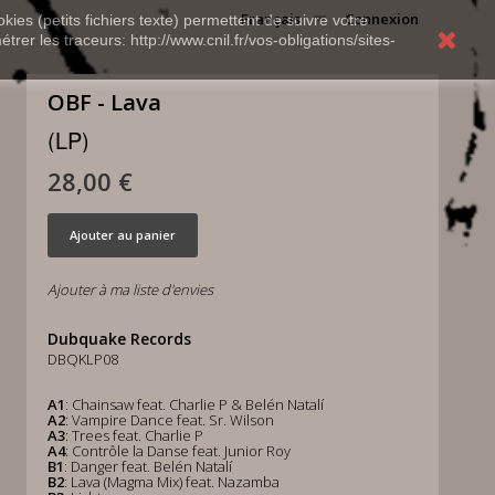
Français
Connexion
kies (petits fichiers texte) permettent de suivre votre
rer les traceurs: http://www.cnil.fr/vos-obligations/sites-
OBF - Lava
(LP)
28,00 €
Ajouter au panier
Ajouter à ma liste d'envies
Dubquake Records
DBQKLP08
A1
: Chainsaw feat. Charlie P & Belén Natalí
A2
: Vampire Dance feat. Sr. Wilson
A3
: Trees feat. Charlie P
A4
: Contrôle la Danse feat. Junior Roy
B1
: Danger feat. Belén Natalí
B2
: Lava (Magma Mix) feat. Nazamba