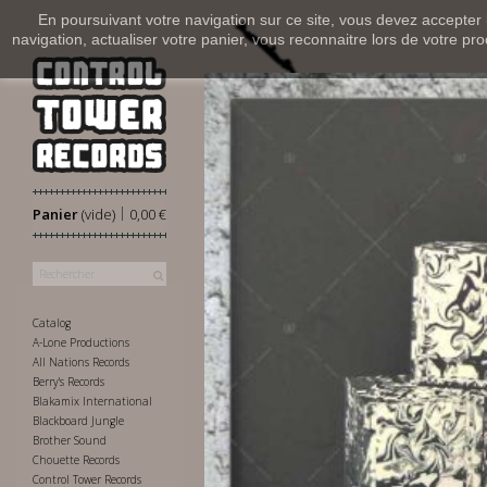
En poursuivant votre navigation sur ce site, vous devez accepter l’
navigation, actualiser votre panier, vous reconnaitre lors de votre pro
|
Panier
(vide)
0,00 €
Catalog
A-Lone Productions
All Nations Records
Berry's Records
Blakamix International
Blackboard Jungle
Brother Sound
Chouette Records
Control Tower Records