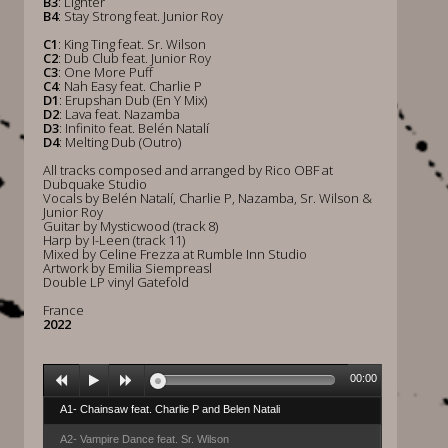
B3
: Lighter
B4
: Stay Strong feat. Junior Roy
C1
: King Ting feat. Sr. Wilson
C2
: Dub Club feat. Junior Roy
C3
: One More Puff
C4
: Nah Easy feat. Charlie P
D1
: Erupshan Dub (En Y Mix)
D2
: Lava feat. Nazamba
D3
: Infinito feat. Belén Natalí
D4
: Melting Dub (Outro)
All tracks composed and arranged by Rico OBF at
Dubquake Studio
Vocals by Belén Natalí, Charlie P, Nazamba, Sr. Wilson &
Junior Roy
Guitar by Mysticwood (track 8)
Harp by I-Leen (track 11)
Mixed by Celine Frezza at Rumble Inn Studio
Artwork by Emilia Siempreasl
Double LP vinyl Gatefold
France
2022
00:00
A1- Chainsaw feat. Charlie P and Belen Natali
A2- Vampire Dance feat. Sr. Wilson