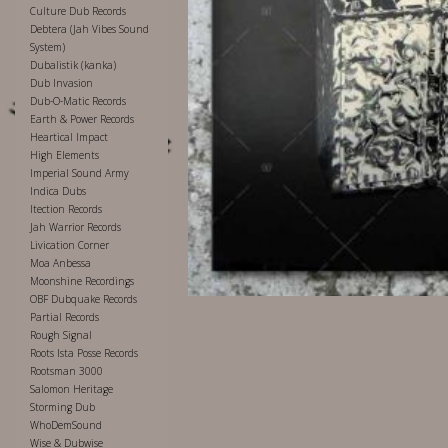
Culture Dub Records
Debtera (Jah Vibes Sound
System)
Dubalistik (kanka)
Dub Invasion
Dub-O-Matic Records
Earth & Power Records
Heartical Impact
High Elements
Imperial Sound Army
Indica Dubs
Itection Records
Jah Warrior Records
Livication Corner
Moa Anbessa
Moonshine Recordings
OBF Dubquake Records
Partial Records
Rough Signal
Roots Ista Posse Records
Rootsman 3000
Salomon Heritage
Storming Dub
WhoDemSound
Wise & Dubwise