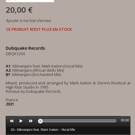
20,00 €
Ajouter à ma liste d'envies
CE PRODUIT N'EST PLUS EN STOCK
Dubquake Records
DBQK1204
A1
: Kilimanjaro feat. Mark Iration (Vocal Mix)
A2
: Kilimanjaro (African Bellz Mix)
B1
: Kilimanjaro (Enchanted Mix)
Mixed, produced and arranged by Mark Iration & Dennis Rootical at
High Rise Studio in 1995
Reissue by Dubquake Records
France
2021
00:00
A1- Kilimanjaro feat. Mark Iration --Vocal Mix