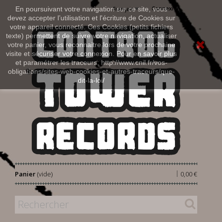
Connexion
En poursuivant votre navigation sur ce site, vous
Français
devez accepter l’utilisation et l'écriture de Cookies sur
votre appareil connecté. Ces Cookies (petits fichiers
texte) permettent de suivre votre navigation, actualiser
votre panier, vous reconnaitre lors de votre prochaine
visite et sécuriser votre connexion. Pour en savoir plus
et paramétrer les traceurs: http://www.cnil.fr/vos-
obligations/sites-web-cookies-et-autres-traceurs/que-
dit-la-loi/
|
Panier
(vide)
0,00 €