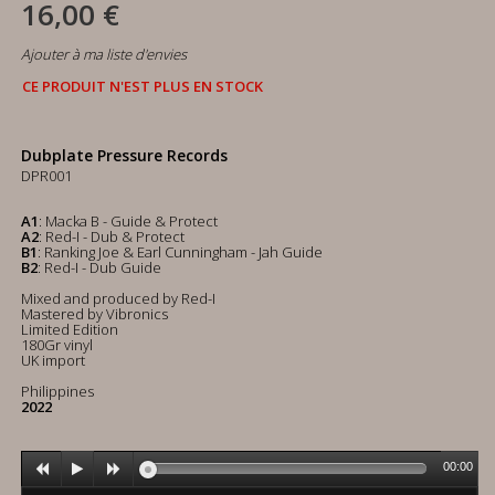
16,00 €
Ajouter à ma liste d'envies
CE PRODUIT N'EST PLUS EN STOCK
Dubplate Pressure Records
DPR001
A1
: Macka B - Guide & Protect
A2
: Red-I - Dub & Protect
B1
: Ranking Joe & Earl Cunningham - Jah Guide
B2
: Red-I - Dub Guide
Mixed and produced by Red-I
Mastered by Vibronics
Limited Edition
180Gr vinyl
UK import
Philippines
2022
00:00