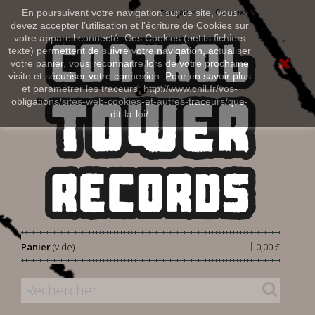
Connexion
En poursuivant votre navigation sur ce site, vous
Français
devez accepter l’utilisation et l'écriture de Cookies sur
votre appareil connecté. Ces Cookies (petits fichiers
texte) permettent de suivre votre navigation, actualiser
votre panier, vous reconnaitre lors de votre prochaine
visite et sécuriser votre connexion. Pour en savoir plus
et paramétrer les traceurs: http://www.cnil.fr/vos-
obligations/sites-web-cookies-et-autres-traceurs/que-
dit-la-loi/
|
Panier
(vide)
0,00 €