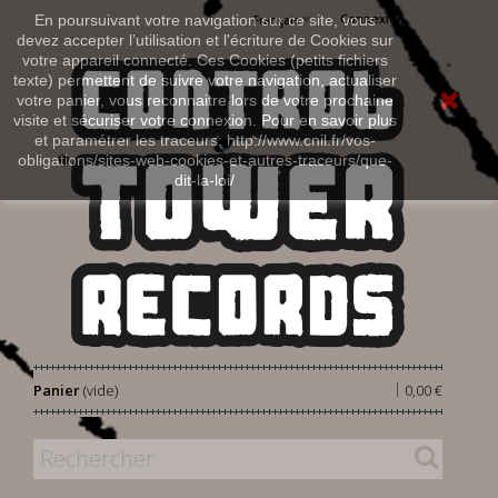
Connexion
En poursuivant votre navigation sur ce site, vous
Français
devez accepter l’utilisation et l'écriture de Cookies sur
votre appareil connecté. Ces Cookies (petits fichiers
texte) permettent de suivre votre navigation, actualiser
votre panier, vous reconnaitre lors de votre prochaine
visite et sécuriser votre connexion. Pour en savoir plus
et paramétrer les traceurs: http://www.cnil.fr/vos-
obligations/sites-web-cookies-et-autres-traceurs/que-
dit-la-loi/
|
Panier
(vide)
0,00 €