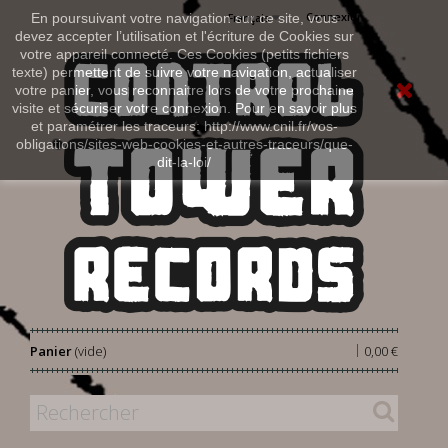
Connexion
En poursuivant votre navigation sur ce site, vous
Français
devez accepter l’utilisation et l'écriture de Cookies sur
votre appareil connecté. Ces Cookies (petits fichiers
texte) permettent de suivre votre navigation, actualiser
votre panier, vous reconnaitre lors de votre prochaine
visite et sécuriser votre connexion. Pour en savoir plus
et paramétrer les traceurs: http://www.cnil.fr/vos-
obligations/sites-web-cookies-et-autres-traceurs/que-
dit-la-loi/
|
Panier
(vide)
0,00 €