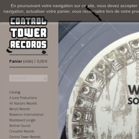
En poursuivant votre navigation sur ce site, vous devez accepter l’
navigation, actualiser votre panier, vous reconnaitre lors de votre pro
|
Panier
(vide)
0,00 €
Catalog
A-Lone Productions
All Nations Records
Berry's Records
Blakamix International
Blackboard Jungle
Brother Sound
Chouette Records
Control Tower Records