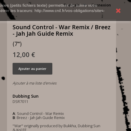
Français
Connexion
kies (petits fichiers texte) permettent de suivre votre
rer les traceurs: http://www.cnil.fr/vos-obligations/sites-
Sound Control - War Remix / Breez
- Jah Jah Guide Remix
(7")
12,00 €
Ajouter au panier
Ajouter à ma liste d'envies
Dubbing Sun
DSR7011
A
: Sound Control - War Remix
B
: Breez - Jah Jah Guide Remix
''War'' originally produced by Bukkha, Dubbing Sun
& Kol.EE