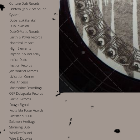
Culture Dub Records
Debtera (Jah Vibes Sound
System)
Dubalistik (kanka)
Dub Invasion
Dub-O-Matic Records
Earth & Power Records
Heartical Impact
High Elements
Imperial Sound Army
Indica Dubs
Itection Records
Jah Warrior Records
Livication Corner
Moa Anbessa
Moonshine Recordings
OBF Dubquake Records
Partial Records
Rough Signal
Roots Ista Posse Records
Rootsman 3000
Salomon Heritage
Storming Dub
WhoDemSound
Wise & Dubwise