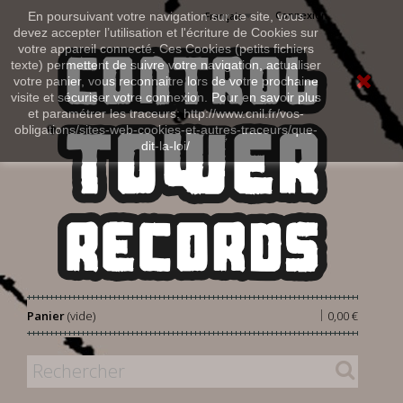
Connexion
En poursuivant votre navigation sur ce site, vous
Français
devez accepter l’utilisation et l'écriture de Cookies sur
votre appareil connecté. Ces Cookies (petits fichiers
texte) permettent de suivre votre navigation, actualiser
votre panier, vous reconnaitre lors de votre prochaine
visite et sécuriser votre connexion. Pour en savoir plus
et paramétrer les traceurs: http://www.cnil.fr/vos-
obligations/sites-web-cookies-et-autres-traceurs/que-
dit-la-loi/
|
Panier
(vide)
0,00 €