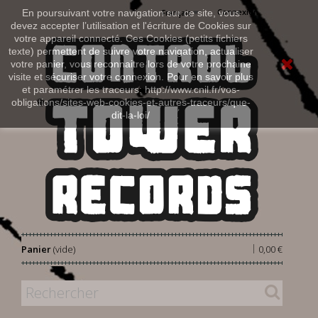
Connexion
En poursuivant votre navigation sur ce site, vous
Français
devez accepter l’utilisation et l'écriture de Cookies sur
votre appareil connecté. Ces Cookies (petits fichiers
texte) permettent de suivre votre navigation, actualiser
votre panier, vous reconnaitre lors de votre prochaine
visite et sécuriser votre connexion. Pour en savoir plus
et paramétrer les traceurs: http://www.cnil.fr/vos-
obligations/sites-web-cookies-et-autres-traceurs/que-
dit-la-loi/
|
Panier
(vide)
0,00 €