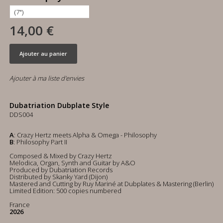
14,00 €
Ajouter au panier
Ajouter à ma liste d'envies
Dubatriation Dubplate Style
DDS004
A
: Crazy Hertz meets Alpha & Omega - Philosophy
B
: Philosophy Part II
Composed & Mixed by Crazy Hertz
Melodica, Organ, Synth and Guitar by A&O
Produced by Dubatriation Records
Distributed by Skanky Yard (Dijon)
Mastered and Cutting by Ruy Mariné at Dubplates & Mastering (Berlin)
Limited Edition: 500 copies numbered
France
2026