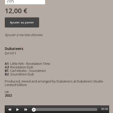
12,00 €
Ajouter au panier
Ajouter à ma liste d'envies
Dubateers
DA1011
A1
: Little Kirk - Revelation Time
A2
: Revelation Dub
B1
: Carl Meeks - Soundmen
B2
: Soundmen Dub
Produced, mixed and arranged by Dubateers at Dubateers Studio
Limited Edition
UK
2022
00:00