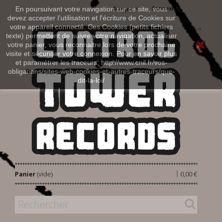
Connexion
En poursuivant votre navigation sur ce site, vous
Français
devez accepter l’utilisation et l'écriture de Cookies sur
votre appareil connecté. Ces Cookies (petits fichiers
texte) permettent de suivre votre navigation, actualiser
votre panier, vous reconnaitre lors de votre prochaine
visite et sécuriser votre connexion. Pour en savoir plus
et paramétrer les traceurs: http://www.cnil.fr/vos-
obligations/sites-web-cookies-et-autres-traceurs/que-
dit-la-loi/
|
Panier
(vide)
0,00 €