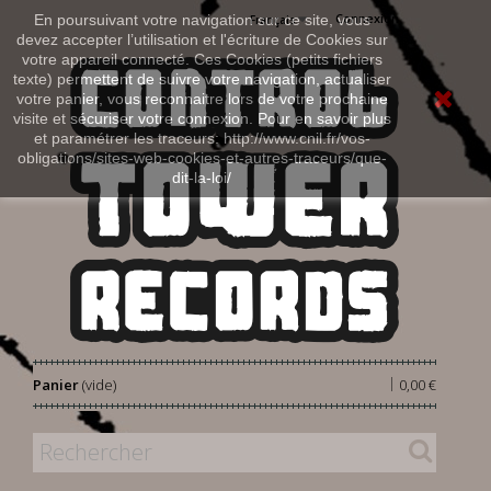
Connexion
En poursuivant votre navigation sur ce site, vous
Français
devez accepter l’utilisation et l'écriture de Cookies sur
votre appareil connecté. Ces Cookies (petits fichiers
texte) permettent de suivre votre navigation, actualiser
votre panier, vous reconnaitre lors de votre prochaine
visite et sécuriser votre connexion. Pour en savoir plus
et paramétrer les traceurs: http://www.cnil.fr/vos-
obligations/sites-web-cookies-et-autres-traceurs/que-
dit-la-loi/
|
Panier
(vide)
0,00 €