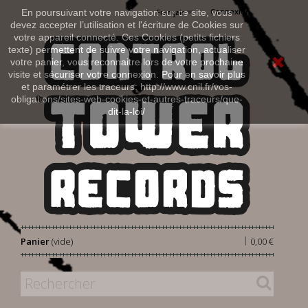
Connexion
En poursuivant votre navigation sur ce site, vous
Français
devez accepter l’utilisation et l'écriture de Cookies sur
votre appareil connecté. Ces Cookies (petits fichiers
texte) permettent de suivre votre navigation, actualiser
votre panier, vous reconnaitre lors de votre prochaine
visite et sécuriser votre connexion. Pour en savoir plus
et paramétrer les traceurs: http://www.cnil.fr/vos-
obligations/sites-web-cookies-et-autres-traceurs/que-
dit-la-loi/
|
Panier
(vide)
0,00 €