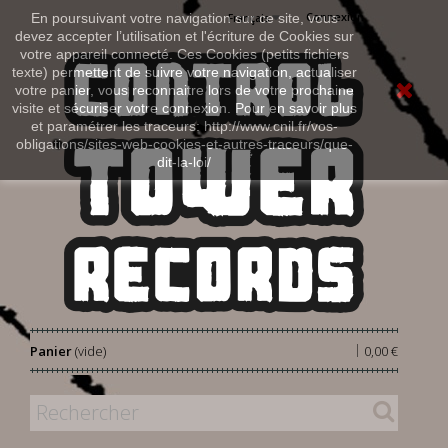
Connexion
En poursuivant votre navigation sur ce site, vous
Français
devez accepter l’utilisation et l'écriture de Cookies sur
votre appareil connecté. Ces Cookies (petits fichiers
texte) permettent de suivre votre navigation, actualiser
votre panier, vous reconnaitre lors de votre prochaine
visite et sécuriser votre connexion. Pour en savoir plus
et paramétrer les traceurs: http://www.cnil.fr/vos-
obligations/sites-web-cookies-et-autres-traceurs/que-
dit-la-loi/
|
Panier
(vide)
0,00 €