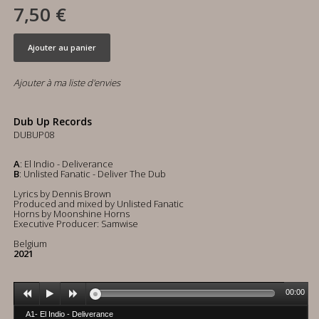
7,50 €
Ajouter au panier
Ajouter à ma liste d'envies
Dub Up Records
DUBUP08
A
: El Indio - Deliverance
B
: Unlisted Fanatic - Deliver The Dub
Lyrics by Dennis Brown
Produced and mixed by Unlisted Fanatic
Horns by Moonshine Horns
Executive Producer: Samwise
Belgium
2021
00:00
A1- El Indio - Deliverance