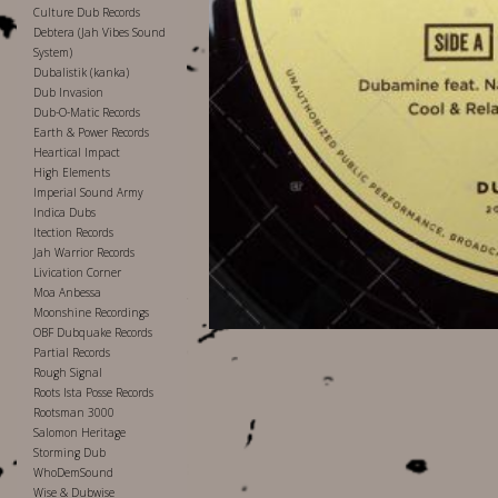
Culture Dub Records
Debtera (Jah Vibes Sound
System)
Dubalistik (kanka)
Dub Invasion
Dub-O-Matic Records
Earth & Power Records
Heartical Impact
High Elements
Imperial Sound Army
Indica Dubs
Itection Records
Jah Warrior Records
Livication Corner
Moa Anbessa
Moonshine Recordings
OBF Dubquake Records
Partial Records
Rough Signal
Roots Ista Posse Records
Rootsman 3000
Salomon Heritage
Storming Dub
WhoDemSound
Wise & Dubwise