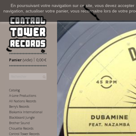
En poursuivant votre navigation sur ce site, vous devez accepter l’
navigation, actualiser votre panier, vous reconnaitre lors de votre pro
|
Panier
(vide)
0,00 €
Catalog
A-Lone Productions
All Nations Records
Berry's Records
Blakamix International
Blackboard Jungle
Brother Sound
Chouette Records
Control Tower Records