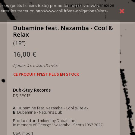
Français
Connexion
kies (petits fichiers texte) permettent de suivre votre
rer les traceurs: http://www.cnil.fr/vos-obligations/sites-
Dubamine feat. Nazamba - Cool &
Relax
(12")
16,00 €
Ajouter à ma liste d'envies
CE PRODUIT N'EST PLUS EN STOCK
Dub-Stuy Records
DS-SP013
A
: Dubamine feat. Nazamba - Cool & Relax
B
: Dubamine - Nature's Dub
Produced and mixed by Dubamine
In memory of George ''Nazamba'' Scott (1967-2022)
USA import