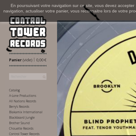
En poursuivant votre navigation sur ce site, vous devez accepter l’
navigation, actualiser votre panier, vous reconnaitre lors de votre pro
|
Panier
(vide)
0,00 €
Catalog
A-Lone Productions
All Nations Records
Berry's Records
Blakamix International
Blackboard Jungle
Brother Sound
Chouette Records
Control Tower Records