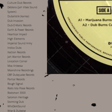
Culture Dub Records
Debtera (Jah Vibes Sound
System)
Dubalistik (kanka)
Dub Invasion
Dub-O-Matic Records
Earth & Power Records
Heartical Impact
High Elements
Imperial Sound Army
Indica Dubs
Itection Records
Jah Warrior Records
Livication Corner
Moa Anbessa
Moonshine Recordings
OBF Dubquake Records
Partial Records
Rough Signal
Roots Ista Posse Records
Rootsman 3000
Salomon Heritage
Storming Dub
WhoDemSound
Wise & Dubwise