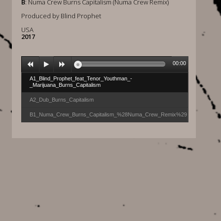
B
: Numa Crew Burns Capitalism (Numa Crew Remix)
Produced by Blind Prophet
USA
2017
00:00
A1_Blind_Prophet_feat_Tenor_Youthman_-
_Marijuana_Burns_Capitalism
A2_Dub_Burns_Capitalism
B1_Numa_Crew_Burns_Capitalism_%28Numa_Crew_Remix%29