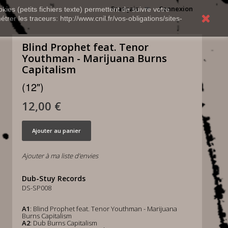
Français
Connexion
kies (petits fichiers texte) permettent de suivre votre
rer les traceurs: http://www.cnil.fr/vos-obligations/sites-
Blind Prophet feat. Tenor
Youthman - Marijuana Burns
Capitalism
(12")
12,00 €
Ajouter au panier
Ajouter à ma liste d'envies
Dub-Stuy Records
DS-SP008
A1
: Blind Prophet feat. Tenor Youthman - Marijuana
Burns Capitalism
A2
: Dub Burns Capitalism