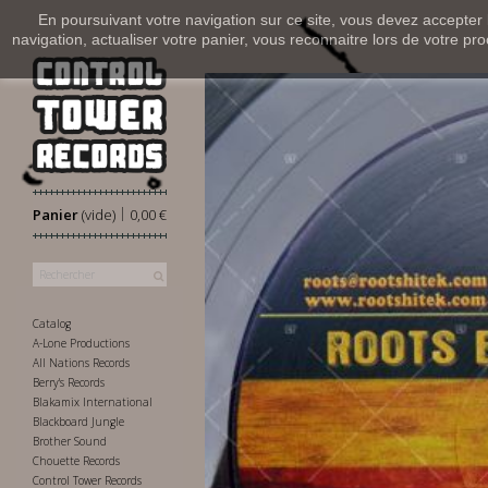
En poursuivant votre navigation sur ce site, vous devez accepter l’
navigation, actualiser votre panier, vous reconnaitre lors de votre pro
|
Panier
(vide)
0,00 €
Catalog
A-Lone Productions
All Nations Records
Berry's Records
Blakamix International
Blackboard Jungle
Brother Sound
Chouette Records
Control Tower Records