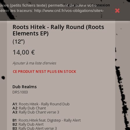
Français
Connexion
kies (petits fichiers texte) permettent de suivre votre
rer les traceurs: http://www.cnil.fr/vos-obligations/sites-
Roots Hitek - Rally Round (Roots
Elements EP)
(12")
14,00 €
Ajouter à ma liste d'envies
CE PRODUIT N'EST PLUS EN STOCK
Dub Realms
DRS1003
A1
: Roots Hitek - Rally Round Dub
A2
: Rally Dub Chant
A3
: Rally Dub Chant verse 3
B1
: Roots Hitek feat. Digistep - Rally Alert
B2
: Rally Dub Alert
B3
: Rally Dub Alert verse 3