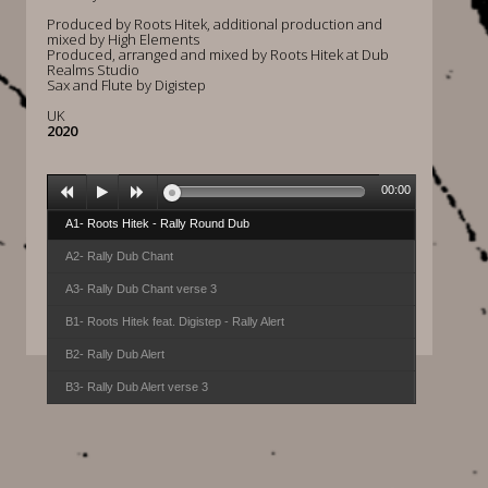
Produced by Roots Hitek, additional production and
mixed by High Elements
Produced, arranged and mixed by Roots Hitek at Dub
Realms Studio
Sax and Flute by Digistep
UK
2020
00:00
A1- Roots Hitek - Rally Round Dub
A2- Rally Dub Chant
A3- Rally Dub Chant verse 3
B1- Roots Hitek feat. Digistep - Rally Alert
B2- Rally Dub Alert
B3- Rally Dub Alert verse 3