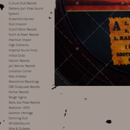
Culture Dub Records
Debtera (Jah Vibes Sound
System)
Dubalistik (kanka)
Dub Invasion
Dub-O-Matic Records
Earth & Power Records
Heartical Impact
High Elements
Imperial Sound Army
Indica Dubs
Itection Records
Jah Warrior Records
Livication Corner
Moa Anbessa
Moonshine Recordings
OBF Dubquake Records
Partial Records
Rough Signal
Roots Ista Posse Records
Rootsman 3000
Salomon Heritage
Storming Dub
WhoDemSound
Wise & Dubwise