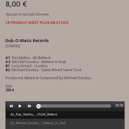
8,00 €
Ajouter à ma liste d'envies
CE PRODUIT N'EST PLUS EN STOCK
Dub-O-Matic Records
DOM002
A1
: Ras Mykha - I&I Believe
A2
: Michael Exodus - Believe In Dub
B1
: Luca Dread - I Lodica
B2
: Michael Exodus - Same Blood Same Soul
Produced, Mixed & Composed by Michael Exodus
Italy
2014
00:00
A1_Ras_Mykha_-_I%26I_Believe
A2_Michael_Exodus_-_Believe_In_Dub