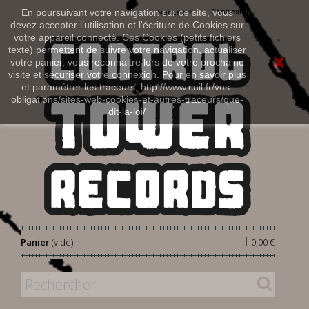
Connexion
En poursuivant votre navigation sur ce site, vous
Français
devez accepter l’utilisation et l'écriture de Cookies sur
votre appareil connecté. Ces Cookies (petits fichiers
texte) permettent de suivre votre navigation, actualiser
votre panier, vous reconnaitre lors de votre prochaine
visite et sécuriser votre connexion. Pour en savoir plus
et paramétrer les traceurs: http://www.cnil.fr/vos-
obligations/sites-web-cookies-et-autres-traceurs/que-
dit-la-loi/
|
Panier
(vide)
0,00 €