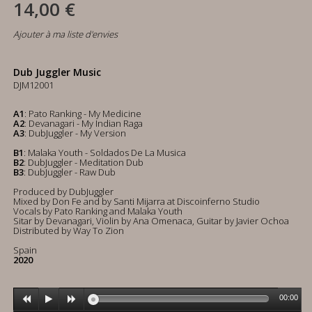
14,00 €
Ajouter à ma liste d'envies
Dub Juggler Music
DJM12001
A1
: Pato Ranking - My Medicine
A2
: Devanagari - My Indian Raga
A3
: DubJuggler - My Version
B1
: Malaka Youth - Soldados De La Musica
B2
: DubJuggler - Meditation Dub
B3
: DubJuggler - Raw Dub
Produced by DubJuggler
Mixed by Don Fe and by Santi Mijarra at Discoinferno Studio
Vocals by Pato Ranking and Malaka Youth
Sitar by Devanagari, Violin by Ana Omenaca, Guitar by Javier Ochoa
Distributed by Way To Zion
Spain
2020
00:00