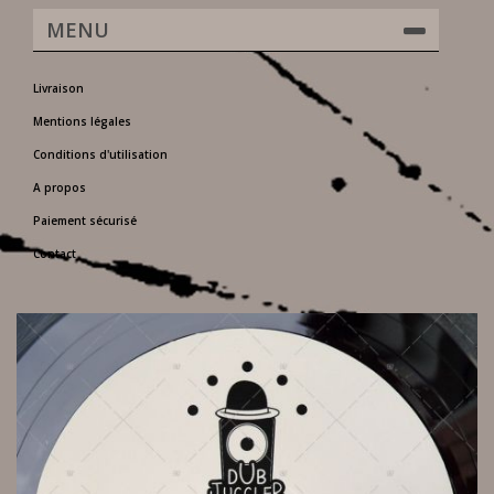
MENU
Livraison
Mentions légales
Conditions d'utilisation
A propos
Paiement sécurisé
Contact