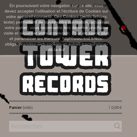
Connexion
En poursuivant votre navigation sur ce site, vous
Français
devez accepter l’utilisation et l'écriture de Cookies sur
votre appareil connecté. Ces Cookies (petits fichiers
texte) permettent de suivre votre navigation, actualiser
votre panier, vous reconnaitre lors de votre prochaine
visite et sécuriser votre connexion. Pour en savoir plus
et paramétrer les traceurs: http://www.cnil.fr/vos-
obligations/sites-web-cookies-et-autres-traceurs/que-
dit-la-loi/
|
Panier
(vide)
0,00 €