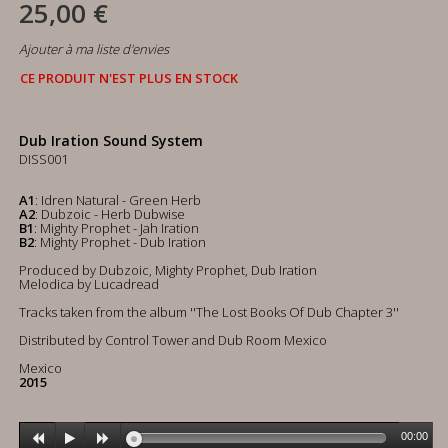
25,00 €
Ajouter à ma liste d'envies
CE PRODUIT N'EST PLUS EN STOCK
Dub Iration Sound System
DISS001
A1
: Idren Natural - Green Herb
A2
: Dubzoic - Herb Dubwise
B1
: Mighty Prophet - Jah Iration
B2
: Mighty Prophet - Dub Iration
Produced by Dubzoic, Mighty Prophet, Dub Iration
Melodica by Lucadread
Tracks taken from the album ''The Lost Books Of Dub Chapter 3''
Distributed by Control Tower and Dub Room Mexico
Mexico
2015
00:00