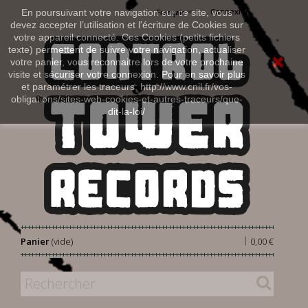
Connexion
En poursuivant votre navigation sur ce site, vous
Français
devez accepter l’utilisation et l'écriture de Cookies sur
votre appareil connecté. Ces Cookies (petits fichiers
texte) permettent de suivre votre navigation, actualiser
votre panier, vous reconnaitre lors de votre prochaine
visite et sécuriser votre connexion. Pour en savoir plus
et paramétrer les traceurs: http://www.cnil.fr/vos-
obligations/sites-web-cookies-et-autres-traceurs/que-
dit-la-loi/
|
Panier
(vide)
0,00 €