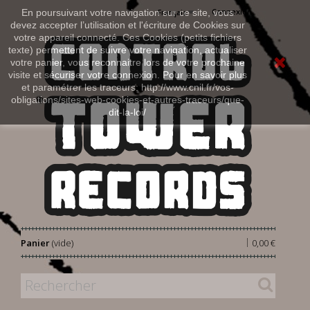
Connexion
En poursuivant votre navigation sur ce site, vous
Français
devez accepter l’utilisation et l'écriture de Cookies sur
votre appareil connecté. Ces Cookies (petits fichiers
texte) permettent de suivre votre navigation, actualiser
votre panier, vous reconnaitre lors de votre prochaine
visite et sécuriser votre connexion. Pour en savoir plus
et paramétrer les traceurs: http://www.cnil.fr/vos-
obligations/sites-web-cookies-et-autres-traceurs/que-
dit-la-loi/
|
Panier
(vide)
0,00 €