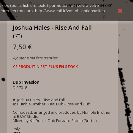
Français
Connexion
kies (petits fichiers texte) permettent de suivre votre
rer les traceurs: http://www.cnil.fr/vos-obligations/sites-
Joshua Hales - Rise And Fall
(7")
7,50 €
Ajouter à ma liste d'envies
CE PRODUIT N'EST PLUS EN STOCK
Dub Invasion
DIR7018
A
: Joshua Hales - Rise And Fall
B
: Humble Brother & Kai Dub - Rise And Dub
Composed, arranged and produced by Humble Brother
at B&W Studio
Mixed by Kai Dub at Dub Forward Studio (Bristol)
Italy