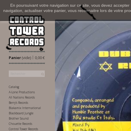
En poursuivant votre navigation sur ce site, vous devez accepter l’
navigation, actualiser votre panier, vous reconnaitre lors de votre pro
|
Panier
(vide)
0,00 €
Catalog
A-Lone Productions
All Nations Records
Berry's Records
Blakamix International
Blackboard Jungle
Brother Sound
Chouette Records
Control Tower Records