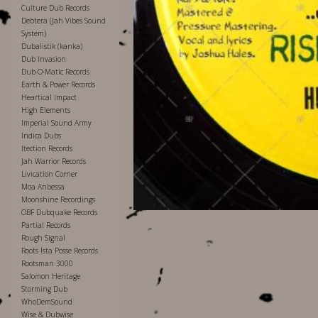
Culture Dub Records
Debtera (Jah Vibes Sound
System)
Dubalistik (kanka)
Dub Invasion
Dub-O-Matic Records
Earth & Power Records
Heartical Impact
High Elements
Imperial Sound Army
Indica Dubs
Itection Records
Jah Warrior Records
Livication Corner
Moa Anbessa
Moonshine Recordings
OBF Dubquake Records
Partial Records
Rough Signal
Roots Ista Posse Records
Rootsman 3000
Salomon Heritage
Storming Dub
WhoDemSound
Wise & Dubwise