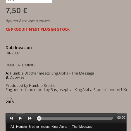
7,50 €
Ajouter à ma liste d'envies
CE PRODUIT N'EST PLUS EN STOCK
Dub Invasion
DIR7007
DUBPLATE MIX#3
A
: Humble Brother meets King Alpha - The Message
B
: Dubwise
Produced by Humble Brother
Engineered and mixed by Ras Joseph at King Alpha Studio (London UK)
Italy
2015
00:00
A1_Humble_Brother_meets_King_Alpha_-_The_Message