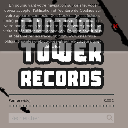
Connexion
En poursuivant votre navigation sur ce site, vous
Français
devez accepter l’utilisation et l'écriture de Cookies sur
votre appareil connecté. Ces Cookies (petits fichiers
texte) permettent de suivre votre navigation, actualiser
votre panier, vous reconnaitre lors de votre prochaine
visite et sécuriser votre connexion. Pour en savoir plus
et paramétrer les traceurs: http://www.cnil.fr/vos-
obligations/sites-web-cookies-et-autres-traceurs/que-
dit-la-loi/
|
Panier
(vide)
0,00 €