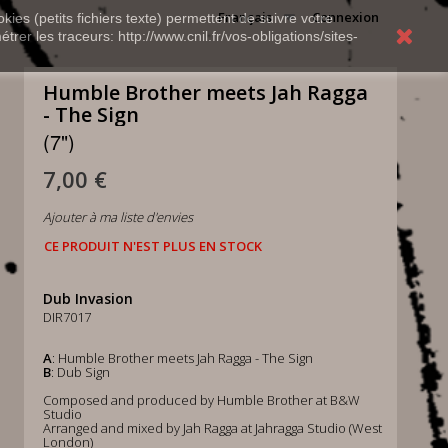
Français
Connexion
kies (petits fichiers texte) permettent de suivre votre
rer les traceurs: http://www.cnil.fr/vos-obligations/sites-
Humble Brother meets Jah Ragga
- The Sign
(7")
7,00 €
Ajouter à ma liste d'envies
CE PRODUIT N'EST PLUS EN STOCK
Dub Invasion
DIR7017
A
: Humble Brother meets Jah Ragga - The Sign
B
: Dub Sign
Composed and produced by Humble Brother at B&W
Studio
Arranged and mixed by Jah Ragga at Jahragga Studio (West
London)