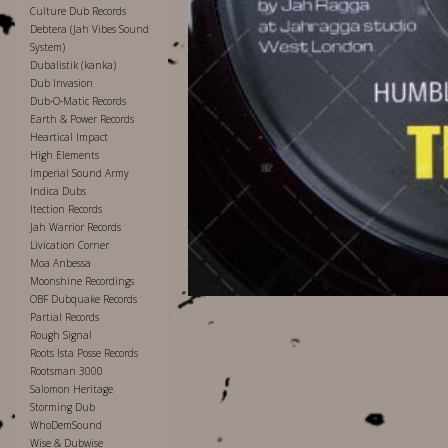
Culture Dub Records
Debtera (Jah Vibes Sound
System)
Dubalistik (kanka)
Dub Invasion
Dub-O-Matic Records
Earth & Power Records
Heartical Impact
High Elements
Imperial Sound Army
Indica Dubs
Itection Records
Jah Warrior Records
Livication Corner
Moa Anbessa
Moonshine Recordings
OBF Dubquake Records
Partial Records
Rough Signal
Roots Ista Posse Records
Rootsman 3000
Salomon Heritage
Storming Dub
WhoDemSound
Wise & Dubwise