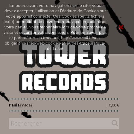
Connexion
En poursuivant votre navigation sur ce site, vous
Français
devez accepter l’utilisation et l'écriture de Cookies sur
votre appareil connecté. Ces Cookies (petits fichiers
texte) permettent de suivre votre navigation, actualiser
votre panier, vous reconnaitre lors de votre prochaine
visite et sécuriser votre connexion. Pour en savoir plus
et paramétrer les traceurs: http://www.cnil.fr/vos-
obligations/sites-web-cookies-et-autres-traceurs/que-
dit-la-loi/
|
Panier
(vide)
0,00 €