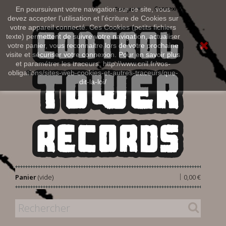
Connexion
En poursuivant votre navigation sur ce site, vous
Français
devez accepter l’utilisation et l'écriture de Cookies sur
votre appareil connecté. Ces Cookies (petits fichiers
texte) permettent de suivre votre navigation, actualiser
votre panier, vous reconnaitre lors de votre prochaine
visite et sécuriser votre connexion. Pour en savoir plus
et paramétrer les traceurs: http://www.cnil.fr/vos-
obligations/sites-web-cookies-et-autres-traceurs/que-
dit-la-loi/
|
Panier
(vide)
0,00 €