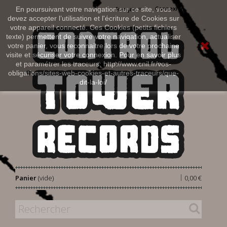
Connexion
En poursuivant votre navigation sur ce site, vous
Français
devez accepter l’utilisation et l'écriture de Cookies sur
votre appareil connecté. Ces Cookies (petits fichiers
texte) permettent de suivre votre navigation, actualiser
votre panier, vous reconnaitre lors de votre prochaine
visite et sécuriser votre connexion. Pour en savoir plus
et paramétrer les traceurs: http://www.cnil.fr/vos-
obligations/sites-web-cookies-et-autres-traceurs/que-
dit-la-loi/
|
Panier
(vide)
0,00 €