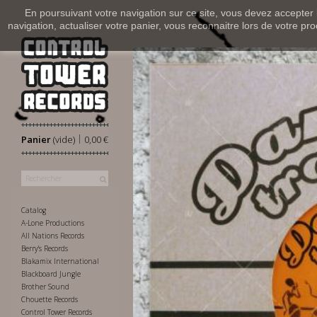
En poursuivant votre navigation sur ce site, vous devez accepter l’
navigation, actualiser votre panier, vous reconnaitre lors de votre pro
|
Panier
(vide)
0,00 €
Catalog
A-Lone Productions
All Nations Records
Berry's Records
Blakamix International
Blackboard Jungle
Brother Sound
Chouette Records
Control Tower Records