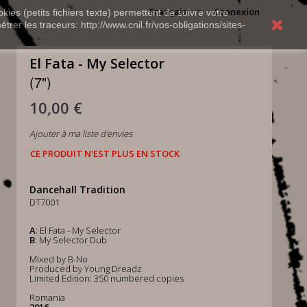
Français
Connexion
kies (petits fichiers texte) permettent de suivre votre
rer les traceurs: http://www.cnil.fr/vos-obligations/sites-
El Fata - My Selector
(7")
10,00 €
Ajouter à ma liste d'envies
CE PRODUIT N'EST PLUS EN STOCK
Dancehall Tradition
DT7001
A
: El Fata - My Selector
B
: My Selector Dub
Mixed by B-No
Produced by Young Dreadz
Limited Edition: 350 numbered copies
Romania