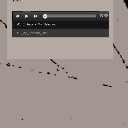
2016
00:00
A1_El_Fata_-_My_Selector
B1_My_Selector_Dub