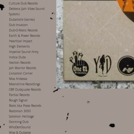
Culture Dub Records
Debtera (Jah Vibes Sound
System)
Dubalistik (kanka)
Dub Invasion
Dub-O-Matic Records
Earth & Power Records
Heartical Impact
High Elements
Imperial Sound Army
Indica Dubs
Itection Records
Jah Warrior Records
Livication Corner
Moa Anbessa
Moonshine Recordings
OBF Dubquake Records
Partial Records
Rough Signal
Roots Ista Posse Records
Rootsman 3000
Salomon Heritage
Storming Dub
WhoDemSound
Wise & Dubwise