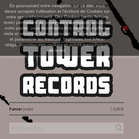
Connexion
En poursuivant votre navigation sur ce site, vous
Français
devez accepter l’utilisation et l'écriture de Cookies sur
votre appareil connecté. Ces Cookies (petits fichiers
texte) permettent de suivre votre navigation, actualiser
votre panier, vous reconnaitre lors de votre prochaine
visite et sécuriser votre connexion. Pour en savoir plus
et paramétrer les traceurs: http://www.cnil.fr/vos-
obligations/sites-web-cookies-et-autres-traceurs/que-
dit-la-loi/
|
Panier
(vide)
0,00 €