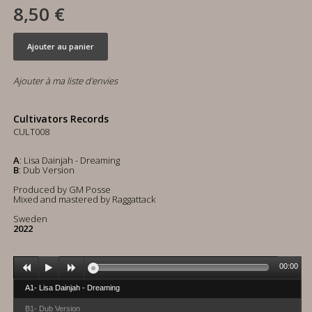
8,50 €
Ajouter au panier
Ajouter à ma liste d'envies
Cultivators Records
CULT008
A
: Lisa Dainjah - Dreaming
B
: Dub Version
Produced by GM Posse
Mixed and mastered by Raggattack
Sweden
2022
00:00
A1- Lisa Dainjah - Dreaming
B1- Dub Version