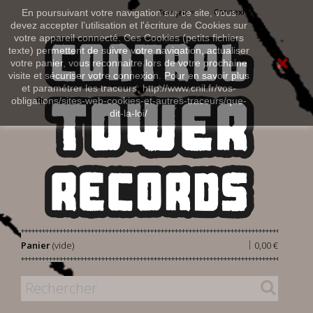
Connexion
En poursuivant votre navigation sur ce site, vous
Français
devez accepter l’utilisation et l'écriture de Cookies sur
votre appareil connecté. Ces Cookies (petits fichiers
texte) permettent de suivre votre navigation, actualiser
votre panier, vous reconnaitre lors de votre prochaine
visite et sécuriser votre connexion. Pour en savoir plus
et paramétrer les traceurs: http://www.cnil.fr/vos-
obligations/sites-web-cookies-et-autres-traceurs/que-
dit-la-loi/
|
Panier
(vide)
0,00 €