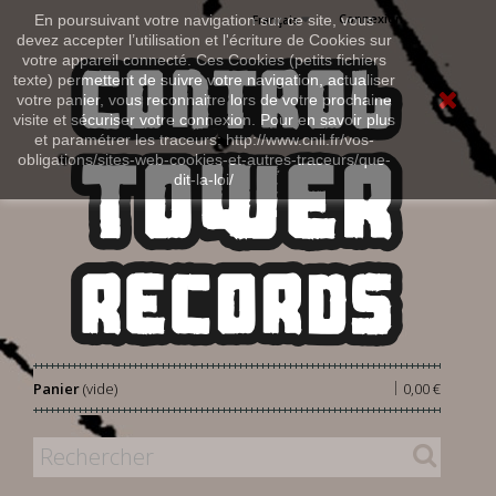
Connexion
En poursuivant votre navigation sur ce site, vous
Français
devez accepter l’utilisation et l'écriture de Cookies sur
votre appareil connecté. Ces Cookies (petits fichiers
texte) permettent de suivre votre navigation, actualiser
votre panier, vous reconnaitre lors de votre prochaine
visite et sécuriser votre connexion. Pour en savoir plus
et paramétrer les traceurs: http://www.cnil.fr/vos-
obligations/sites-web-cookies-et-autres-traceurs/que-
dit-la-loi/
|
Panier
(vide)
0,00 €